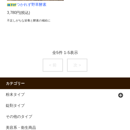
つかれず野草酵素
3,780円(税込)
不足しがちな栄養と酵素の補給に
全
5
件
1
-
5
表示
< 前
次 >
カテゴリー
粉末タイプ
錠剤タイプ
その他のタイプ
美容系・衛生商品