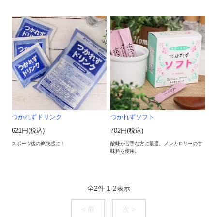
つかれずドリンク
つかれずソフト
621円(税込)
702円(税込)
スポーツ後の爽快感に！
酸味が苦手な方に最適。ノンカロリーの甘
味料を使用。
全
2
件
1
-
2
表示
< 前
次 >