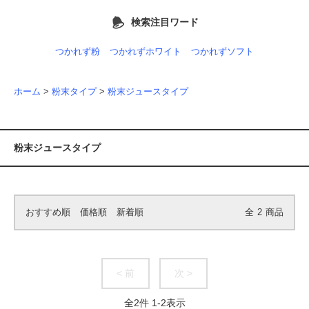
検索注目ワード
つかれず粉
つかれずホワイト
つかれずソフト
ホーム
>
粉末タイプ
>
粉末ジュースタイプ
粉末ジュースタイプ
おすすめ順
価格順
新着順
全
2
商品
< 前
次 >
全
2
件
1
-
2
表示