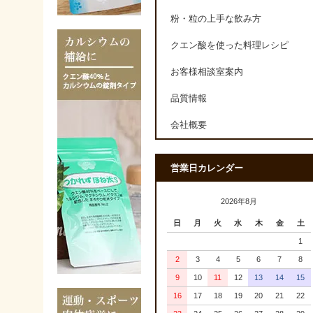
粉・粒の上手な飲み方
クエン酸を使った料理レシピ
お客様相談室案内
品質情報
会社概要
営業日カレンダー
2026年8月
日
月
火
水
木
金
土
1
2
3
4
5
6
7
8
9
10
11
12
13
14
15
16
17
18
19
20
21
22