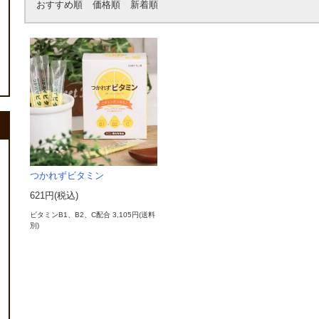
おすすめ順
価格順
新着順
つかれずビタミン
621円(税込)
ビタミンB1、B2、C配合 3,105円(送料
別)