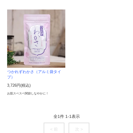
つかれずわかさ（アルミ袋タイ
プ）
3,726円(税込)
お肌スベスベ関節しなやかに！
全
1
件
1
-
1
表示
< 前
次 >