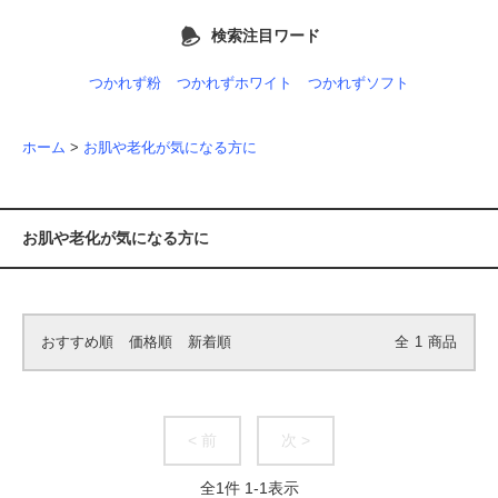
検索注目ワード
つかれず粉
つかれずホワイト
つかれずソフト
ホーム
>
お肌や老化が気になる方に
お肌や老化が気になる方に
おすすめ順
価格順
新着順
全
1
商品
< 前
次 >
全
1
件
1
-
1
表示