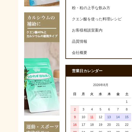
粉・粒の上手な飲み方
クエン酸を使った料理レシピ
お客様相談室案内
品質情報
会社概要
営業日カレンダー
2026年8月
日
月
火
水
木
金
土
1
2
3
4
5
6
7
8
9
10
11
12
13
14
15
16
17
18
19
20
21
22