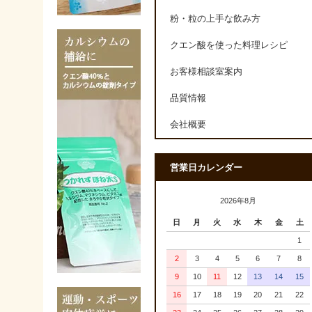
粉・粒の上手な飲み方
クエン酸を使った料理レシピ
お客様相談室案内
品質情報
会社概要
営業日カレンダー
2026年8月
日
月
火
水
木
金
土
1
2
3
4
5
6
7
8
9
10
11
12
13
14
15
16
17
18
19
20
21
22