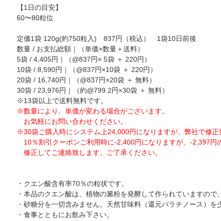
【1日の目安】
60〜80粒位
定価1袋 120g(約750粒入) 837円（税込） 1袋10日前後
数量 / お支払総額｜（単価×数量＋送料）
5袋 / 4,405円｜（@837円× 5袋 ＋ 220円）
10袋 / 8,590円｜（@837円×10袋 ＋ 220円）
20袋 / 16,740円｜（@837円×20袋 ＋ 無料）
30袋 / 23,976円｜（約@799.2円×30袋 ＋ 無料）
※13袋以上で送料無料です。
※数量により、単価が変わる場合がございます。
お気軽にお問い合わせください。
※30袋ご購入時にシステム上24,000円になりますが、弊社で修
10％割引クーポンご利用時に-2,400円になりますが、-2,397
修正してご連絡致します。ご了承ください。
・クエン酸含有率70％の粒状です。
・本品のクエン酸は、植物の澱粉を発酵して作られていますので
・砂糖分を一切含みません。天然甘味料（還元パラチノース）を
・食事とともにお飲み下さい。