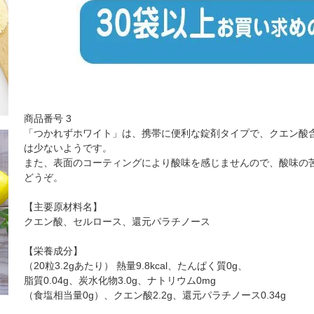
商品番号 3
「つかれずホワイト」は、携帯に便利な錠剤タイプで、クエン酸含
は少ないようです。
また、表面のコーティングにより酸味を感じませんので、酸味の
どうぞ。
【主要原材料名】
クエン酸、セルロース、還元パラチノース
【栄養成分】
（20粒3.2gあたり） 熱量9.8kcal、たんぱく質0g、
脂質0.04g、炭水化物3.0g、ナトリウム0mg
（食塩相当量0g）、クエン酸2.2g、還元パラチノース0.34g